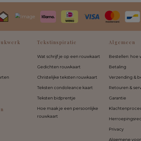
rukwerk
Tekstinspiratie
Algemeen
Wat schrijf je op een rouwkaart
Bestellen: hoe 
Gedichten rouwkaart
Betaling
rten
Christelijke teksten rouwkaart
Verzending & b
Teksten condoleance kaart
Retouren & ser
Teksten bidprentje
Garantie
en
Hoe maak je een persoonlijke
Klachtenproce
rouwkaart
Herroepingsre
Privacy
Algemene voo