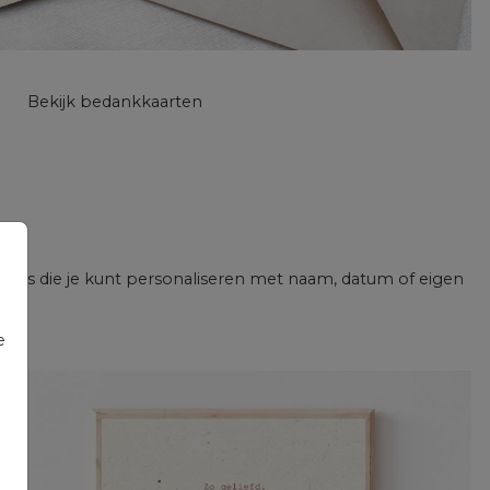
Bekijk bedankkaarten
ters die je kunt personaliseren met naam, datum of eigen
e