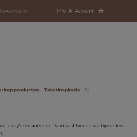
Info
Account
06-83712575
eringsproducten
Tekstinspiratie
voor baby's en kinderen. Daarnaast bieden we bijzondere
n.