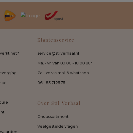
Klantenservice
werkt het?
service@stilverhaal.nl
Ma. - vr. van 09.00 - 18.00 uur
ezorging
Za - zo via mail & whatsapp
vice
06 - 83 71 25 75
dure
Over Stil Verhaal
cht
Ons assortiment
Veelgestelde vragen
rwaarden