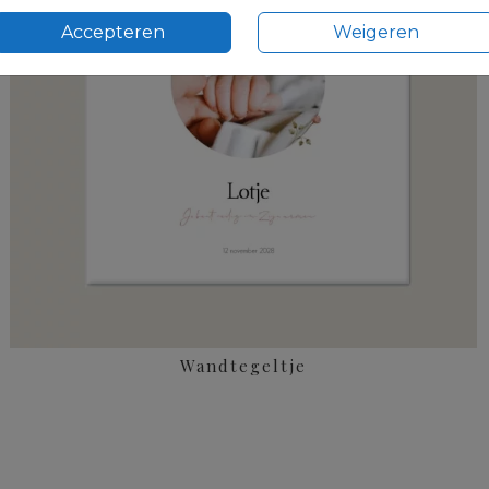
Accepteren
Weigeren
Wandtegeltje