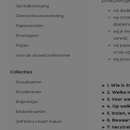
privacywetgev
Spoedbezorging
wij dui
Directe Rouwverzending
wij onz
doelein
Papiersoorten
wij je 
Enveloppen
vereist;
wij pas
Prijzen
onze o
Voor de uitvaartondernemer
wij jou
Collecties
Rouwkaarten
► 1. Wie is S
Rouwbrieven
► 2. Welke 
► 3. Voor we
Bidprentjes
► 4. Op wel
Bedankkaarten
► 5. Inzien,
► 6. Bewaar
Zelf blanco kaart maken
► 7. Verstr