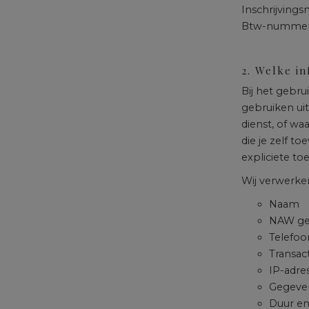
Inschrijving
Btw-nummer: 
2. Welke i
Bij het gebr
gebruiken ui
dienst, of wa
die je zelf t
expliciete t
Wij verwerke
Naam
NAW ge
Telefo
Transac
IP-adre
Gegeven
Duur en