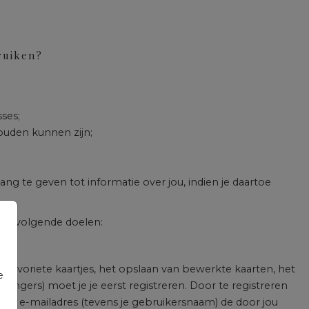
ruiken?
ses;
ouden kunnen zijn;
g te geven tot informatie over jou, indien je daartoe
de volgende doelen:
 favoriete kaartjes, het opslaan van bewerkte kaarten, het
e
angers) moet je je eerst registreren. Door te registreren
ulde e-mailadres (tevens je gebruikersnaam) de door jou