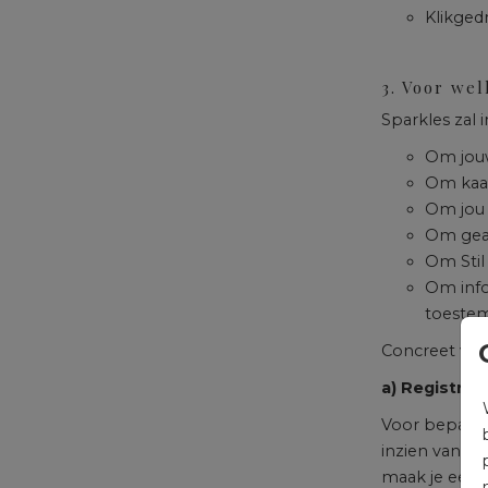
Klikged
3. Voor we
Sparkles zal 
Om jouw
Om kaar
Om jou 
Om gean
Om Stil
Om info
toestem
Concreet ver
a) Registre
Voor bepaalde
inzien van ee
maak je een a