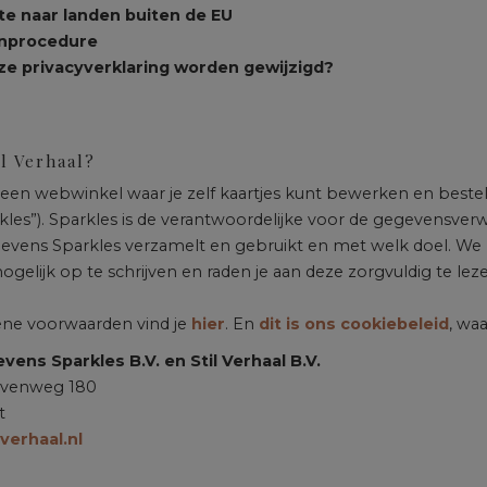
te naar landen buiten de EU
enprocedure
ze privacyverklaring worden gewijzigd?
il Verhaal?
is een webwinkel waar je zelf kaartjes kunt bewerken en bestelle
rkles”). Sparkles is de verantwoordelijke voor de gegevensverw
vens Sparkles verzamelt en gebruikt en met welk doel. We 
mogelijk op te schrijven en raden je aan deze zorgvuldig te lez
ne voorwaarden vind je
hier
. En
dit is ons cookiebeleid
, wa
ens Sparkles B.V. en Stil Verhaal B.V.
venweg 180
t
verhaal.nl