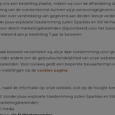
j ons een bestelling plaatst, maken wij voor de afhandeling 
oering van de overeenkomst kunnen wij je persoonsgegevens o
Meer over verstrekking van gegevens aan derden lees je verd
r jouw expliciete toestemming zullen Sparkles en Stil Verha
oor direct-marketingdoeleinden (bijvoorbeeld voor het toeze
lateerd aan je bestelling 7 jaar te bewaren.
erhaal bezoekt verzamelen wij, als je daar toestemming voor g
 onder andere om de gebruiksvriendelijkheid van onze website
oeleinden. Voor cookies geldt een beperkte bewaartermijn en
e-instellingen op de
cookies pagina
.
g
e, naast de informatie op onze website, ook op de hoogte b
t: zonder jouw expliciete toestemming zullen Sparkles en St
marketingdoeleinden;
al media;