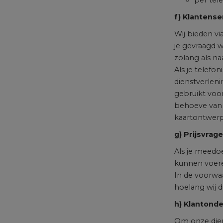
per tel
f) Klantense
Wij bieden vi
je gevraagd 
zolang als na
Als je telef
dienstverlen
gebruikt voo
behoeve van 
kaartontwerp(
g) Prijsvrag
Als je meedoe
kunnen voere
In de voorwa
hoelang wij 
h) Klantond
Om onze dien