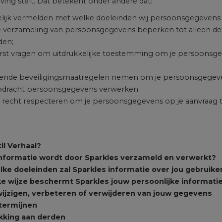
ing stelt. Dat betekent onder andere dat:
delijk vermelden met welke doeleinden wij persoonsgegevens v
e verzameling van persoonsgegevens beperken tot alleen de 
den;
eerst vragen om uitdrukkelijke toestemming om je persoonsge
sende beveiligingsmaatregelen nemen om je persoonsgegeven
pdracht persoonsgegevens verwerken;
w recht respecteren om je persoonsgegevens op je aanvraag ter
til Verhaal?
informatie wordt door Sparkles verzameld en verwerkt?
lke doeleinden zal Sparkles informatie over jou gebruike
ke wijze beschermt Sparkles jouw persoonlijke informati
 wijzigen, verbeteren of verwijderen van jouw gegevens
termijnen
ekking aan derden