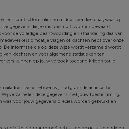
s een contactformulier en middels een live chat, waarbij
n. De gegevens die je ons toestuurt, worden bewaard
 is voor de volledige beantwoording en afhandeling daarvan.
e medewerkers omdat je vragen of klachten hebt over onze
p. De informatie die op deze wijze wordt verzameld wordt
g van klachten en voor algemene statistieken ten
erkers kunnen op jouw verzoek toegang krijgen tot je
e-mailadres. Deze hebben wij nodig om de actie uit te
en. Wij verzamelen deze gegevens met jouw toestemming.
nden waarvoor jouw gegevens precies worden gebruikt en
res en/of telefoonnummer) gebruiken om je uit te nodigen