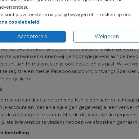
rsoonsgegevens. Wij bewaren deze gegevens zodat je deze nie
advertenties).
cteren in het kader van uitvoering van de overeenkomst. We b
Je kunt jouw toestemming altijd wijzigen of intrekken op ons
 niet meer hebt ingelogd in je account, verwijderen wij al je
ons cookiebeleid
.
gegevens te laten verwijderen in je account. Dit verzoek kun
elijkheid binnen de account omgeving zodat je een verwijderv
Accepteren
Weigeren
ratie ingevulde e-mailadres gekoppelde gegevens niet aan derde
 van de overeenkomst die je met ons sluit of indien dit wetteli
 onze webwinkel kunnen wij persoonsgegevens aan de bevoegd
count aan te maken, kun je ook bestellen als gast. Wij verwe
est te registreren met je Facebookaccount, ontvangt Sparkles
m en geslacht.
k
e maken van directe verzending kun je de naam en adresge
 je account en (net als als je eigen gegevens) alleen verwer
ar de ontvangers te sturen. Met de drukker (die de gegevens 
e juiste brievenbus te vinden) hebben we afspraken gemaakt 
n bestelling