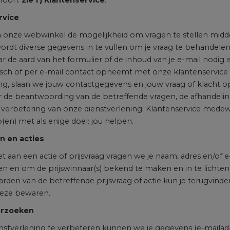
efoon:
zie f) Klantenservice
.
rvice
a onze webwinkel de mogelijkheid om vragen te stellen middel
wordt diverse gegevens in te vullen om je vraag te behandele
ar de aard van het formulier of de inhoud van je e-mail nodig
onisch of per e-mail contact opneemt met onze klantenservic
ing, slaan we jouw contactgegevens en jouw vraag of klacht o
r de beantwoording van de betreffende vragen, de afhandelin
verbetering van onze dienstverlening. Klantenservice medew
en) met als enige doel: jou helpen.
en en acties
t aan een actie of prijsvraag vragen we je naam, adres en/of 
n en om de prijswinnaar(s) bekend te maken en in te licht
arden van de betreffende prijsvraag of actie kun je terugvi
deze bewaren.
erzoeken
stverlening te verbeteren kunnen we je gegevens (e-mailad