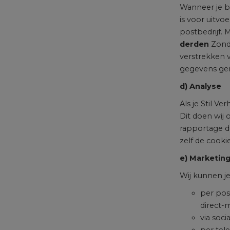
Wanneer je bi
is voor uitv
postbedrijf. 
derden
Zonde
verstrekken v
gegevens gere
d) Analyse
Als je Stil V
Dit doen wij
rapportage d
zelf de cooki
e) Marketin
Wij kunnen j
per pos
direct-
via soci