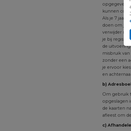
opgegeven pe
kunnen conta
Als je 7 jaar
doen om jouw 
verwijder mog
je bij regist
de uitvoering
misbruik van
zonder een ac
je ervoor ki
en achternaa
b) Adresboe
Om gebruik t
opgeslagen in
de kaarten na
afleest om d
c) Afhandele