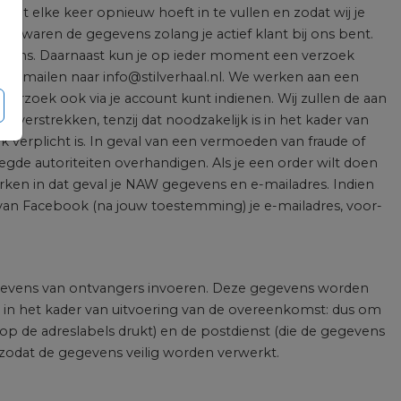
t elke keer opnieuw hoeft in te vullen en zodat wij je
ewaren de gegevens zolang je actief klant bij ons bent.
 gegevens. Daarnaast kun je op ieder moment een verzoek
 je mailen naar info@stilverhaal.nl. We werken aan een
erzoek ook via je account kunt indienen. Wij zullen de aan
n verstrekken, tenzij dat noodzakelijk is in het kader van
jk verplicht is. In geval van een vermoeden van fraude of
e autoriteiten overhandigen. Als je een order wilt doen
rken in dat geval je NAW gegevens en e-mailadres. Indien
 van Facebook (na jouw toestemming) je e-mailadres, voor-
gevens van ontvangers invoeren. Deze gegevens worden
kt in het kader van uitvoering van de overeenkomst: dus om
op de adreslabels drukt) en de postdienst (die de gegevens
zodat de gegevens veilig worden verwerkt.