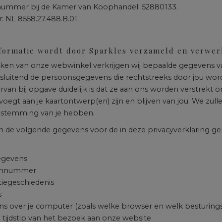
snummer bij de Kamer van Koophandel: 52880133.
NL 8558.27.488.B.01.
nformatie wordt door Sparkles verzameld en verwer
uiken van onze webwinkel verkrijgen wij bepaalde gegevens v
tsluitend de persoonsgegevens die rechtstreeks door jou wo
arvan bij opgave duidelijk is dat ze aan ons worden verstrek
oevoegt aan je kaartontwerp(en) zijn en blijven van jou. We zu
oestemming van je hebben.
n de volgende gegevens voor de in deze privacyverklaring 
gevens
onnummer
tiegeschiedenis
s
s over je computer (zoals welke browser en welk besturings
 tijdstip van het bezoek aan onze website