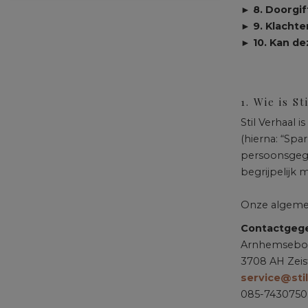
► 8. Doorgif
► 9. Klacht
► 10. Kan de
1. Wie is St
Stil Verhaal 
(hierna: “Spa
persoonsgege
begrijpelijk 
Onze algeme
Contactgegev
Arnhemsebo
3708 AH Zeis
service@stil
085-7430750