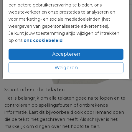
een betere gebruikerservaring te bieden, ons
websiteverkeer en onze prestaties te analyseren en
voor marketing- en sociale mediadoeleinden (het
weergeven van gepersonaliseerde advertenties).
Je kunt jouw toestemming altijd wijzigen of intrekken
op ons
ons cookiebeleid
.
Accepteren
Weigeren
8
Controleer de teksten
Het is belangrijk om alle teksten goed na te lopen en te
controleren op spellingsfouten of ontbrekende
informatie. Laat dit bijvoorbeeld ook door iemand doen
die de tekst niet geschreven heeft. Als schrijver is het
makkelijk om dingen over het hoofd te zien.