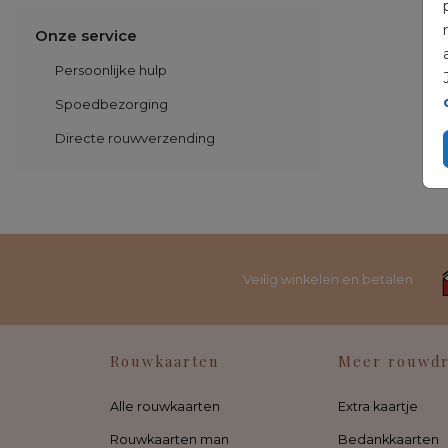
Onze service
Persoonlijke hulp
Spoedbezorging
Directe rouwverzending
Veilig winkelen en betalen
Rouwkaarten
Meer rouwd
Alle rouwkaarten
Extra kaartje
Rouwkaarten man
Bedankkaarten