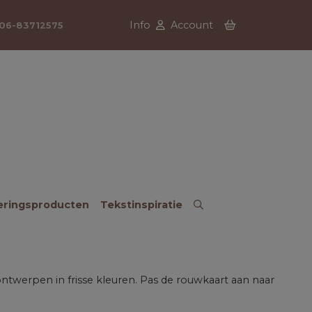
Info
Account
06-83712575
eringsproducten
Tekstinspiratie
 ontwerpen in frisse kleuren. Pas de rouwkaart aan naar