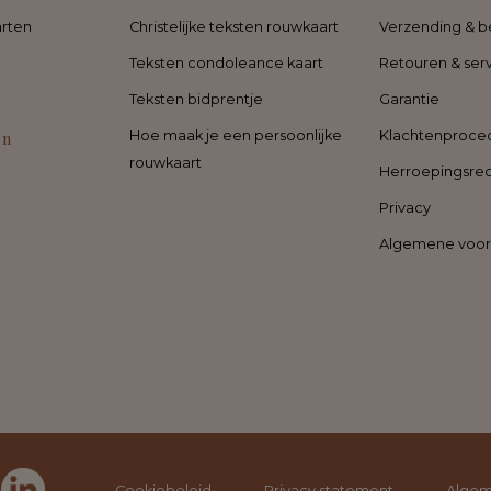
rten
Christelijke teksten rouwkaart
Verzending & b
Teksten condoleance kaart
Retouren & ser
Teksten bidprentje
Garantie
en
Hoe maak je een persoonlijke
Klachtenproce
rouwkaart
Herroepingsre
Privacy
Algemene voo
Cookiebeleid
Privacy statement
Algem