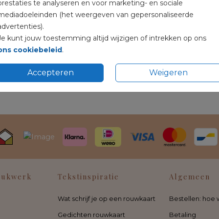
prestaties te analyseren en voor marketing- en sociale
mediadoeleinden (het weergeven van gepersonaliseerde
advertenties).
Je kunt jouw toestemming altijd wijzigen of intrekken op ons
ons cookiebeleid
.
Accepteren
Weigeren
rukwerk
Tekstinspiratie
Algemeen
Wat schrijf je op een rouwkaart
Bestellen: hoe 
Gedichten rouwkaart
Betaling