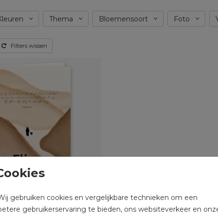
Kleuren
Thema
Bloemensoort
Foto
Filters wissen
Cookies
Wij gebruiken cookies en vergelijkbare technieken om een
betere gebruikerservaring te bieden, ons websiteverkeer en onz