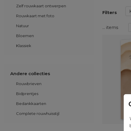
Zelf rouwkaart ontwerpen
Filters
Rouwkaart met foto
Natuur
…
items
Bloemen
Klassiek
Andere collecties
Rouwbrieven
Bidprentjes
Bedankkaarten
Complete rouwhuisstijl