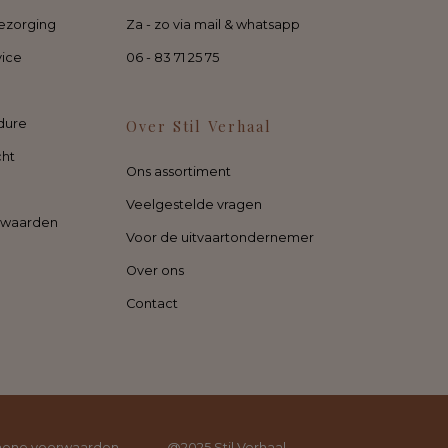
ezorging
Za - zo via mail & whatsapp
vice
06 - 83 71 25 75
dure
Over Stil Verhaal
cht
Ons assortiment
Veelgestelde vragen
rwaarden
Voor de uitvaartondernemer
Over ons
Contact
ene voorwaarden
@2025 Stil Verhaal