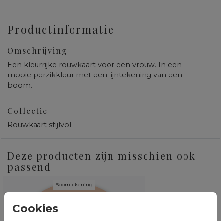
Productinformatie
Omschrijving
Een kleurrijke rouwkaart voor een vrouw. In een
mooie perzikkleur met een lijntekening van een
boom.
Collectie
Rouwkaart stijlvol
Deze producten zijn misschien ook
passend
Boomtekening
Cookies