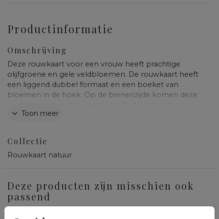
Productinformatie
Omschrijving
Deze rouwkaart voor een vrouw heeft prachtige
olijfgroene en gele veldbloemen. De rouwkaart heeft
een liggend dubbel formaat en een boeket van
bloemen in de hoek. Op de binnenzijde komen deze
veldbloemen en kleuren terug. De foto aan de
Toon meer
binnenzijde pas je gemakkelijk aan.
Collectie
Rouwkaart natuur
Deze producten zijn misschien ook
passend