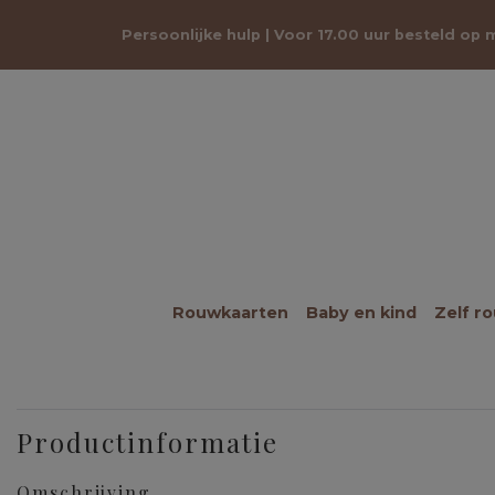
Persoonlijke hulp | Voor 17.00 uur besteld op
Rouwkaarten
Baby en kind
Zelf r
Productinformatie
Omschrijving