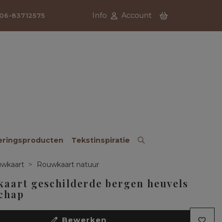
Info
Account
06-83712575
eringsproducten
Tekstinspiratie
wkaart
Rouwkaart natuur
aart geschilderde bergen heuvels
chap
Bewerken