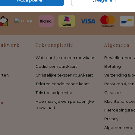
Accepteren
Weigeren
rukwerk
Tekstinspiratie
Algemeen
Wat schrijf je op een rouwkaart
Bestellen: hoe 
Gedichten rouwkaart
Betaling
rten
Christelijke teksten rouwkaart
Verzending & b
Teksten condoleance kaart
Retouren & ser
Teksten bidprentje
Garantie
Hoe maak je een persoonlijke
Klachtenproce
en
rouwkaart
Herroepingsre
Privacy
Algemene voo