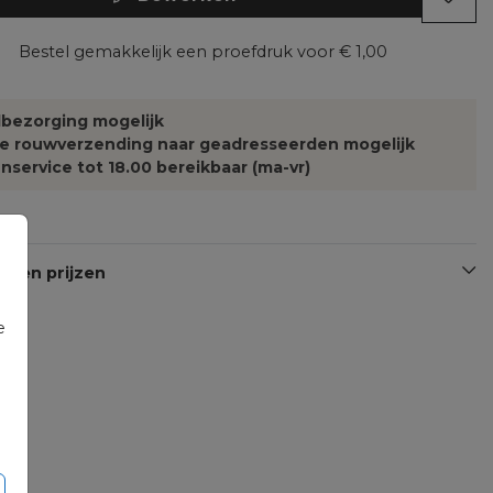
Bestel gemakkelijk een proefdruk voor
€ 1,00
bezorging mogelijk
te rouwverzending naar geadresseerden mogelijk
nservice tot 18.00 bereikbaar (ma-vr)
n en prijzen
e