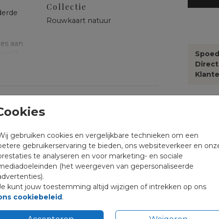
Collectie
derde
Rouwkaart natuur
pes aan
aart?
Spoed
Direc
Klante
send
Cookies
Formate
Wij gebruiken cookies en vergelijkbare technieken om een
betere gebruikerservaring te bieden, ons websiteverkeer en onz
prestaties te analyseren en voor marketing- en sociale
mediadoeleinden (het weergeven van gepersonaliseerde
advertenties).
Je kunt jouw toestemming altijd wijzigen of intrekken op ons
ons cookiebeleid
.