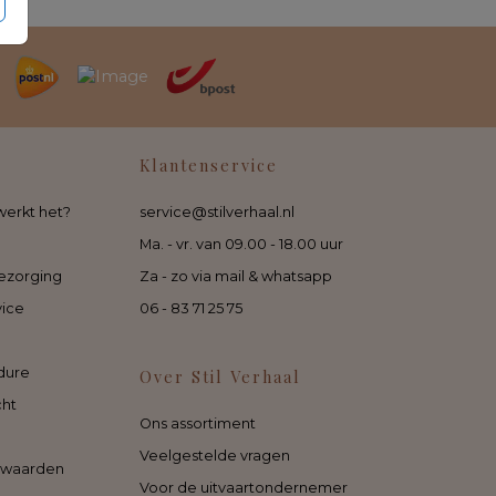
Klantenservice
werkt het?
service@stilverhaal.nl
Ma. - vr. van 09.00 - 18.00 uur
ezorging
Za - zo via mail & whatsapp
vice
06 - 83 71 25 75
dure
Over Stil Verhaal
cht
Ons assortiment
Veelgestelde vragen
rwaarden
Voor de uitvaartondernemer