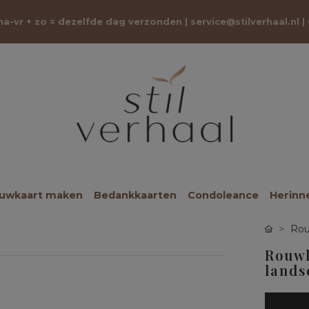
 ma-vr + zo = dezelfde dag verzonden |
service@stilverhaal.nl
|
ouwkaart maken
Bedankkaarten
Condoleance
Herinn
Rou
Rouwk
lands