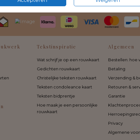
Accepteren
Weigeren
rukwerk
Tekstinspiratie
Algemeen
Wat schrijf je op een rouwkaart
Bestellen: hoe 
Gedichten rouwkaart
Betaling
rten
Christelijke teksten rouwkaart
Verzending & b
Teksten condoleance kaart
Retouren & ser
Teksten bidprentje
Garantie
Hoe maak je een persoonlijke
Klachtenproce
en
rouwkaart
Herroepingsre
Privacy
Algemene voo