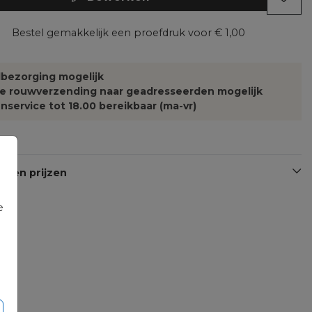
Bestel gemakkelijk een proefdruk voor
€ 1,00
bezorging mogelijk
te rouwverzending naar geadresseerden mogelijk
nservice tot 18.00 bereikbaar (ma-vr)
n en prijzen
e