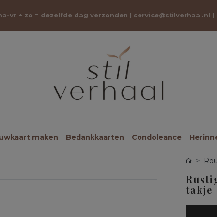
 ma-vr + zo = dezelfde dag verzonden |
service@stilverhaal.nl
|
ouwkaart maken
Bedankkaarten
Condoleance
Herinn
Rou
Rusti
takje