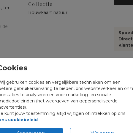
Collectie
, ter
Rouwkaart natuur
n de
Spoed
Direc
er
Klante
send
Cookies
Formate
Wij gebruiken cookies en vergelijkbare technieken om een
betere gebruikerservaring te bieden, ons websiteverkeer en onz
prestaties te analyseren en voor marketing- en sociale
mediadoeleinden (het weergeven van gepersonaliseerde
advertenties).
Je kunt jouw toestemming altijd wijzigen of intrekken op ons
ons cookiebeleid
.