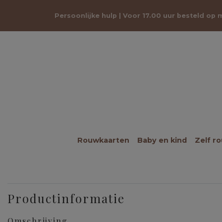
Persoonlijke hulp | Voor 17.00 uur besteld op
Rouwkaarten
Baby en kind
Zelf r
Productinformatie
Omschrijving