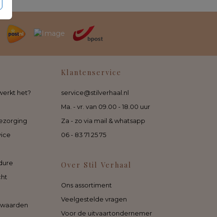
Klantenservice
werkt het?
service@stilverhaal.nl
Ma. - vr. van 09.00 - 18.00 uur
ezorging
Za - zo via mail & whatsapp
vice
06 - 83 71 25 75
dure
Over Stil Verhaal
cht
Ons assortiment
Veelgestelde vragen
rwaarden
Voor de uitvaartondernemer