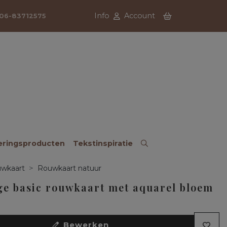
Info
Account
06-83712575
eringsproducten
Tekstinspiratie
wkaart
Rouwkaart natuur
ge basic rouwkaart met aquarel bloem
Bewerken