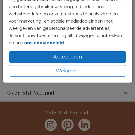
Meer rouwdrukwerk
een betere gebruikerservaring te bieden, ons
websiteverkeer en onze prestaties te analyseren en
voor marketing- en sociale mediadoeleinden (het
Herinneringsproducten
weergeven van gepersonaliseerde advertenties).
Je kunt jouw toestemming altijd wijzigen of intrekken
Tekstinspiratie
op ons
ons cookiebeleid
.
Accepteren
Algemeen
Weigeren
Klantenservice
Over Stil Verhaal
Volg Stil Verhaal