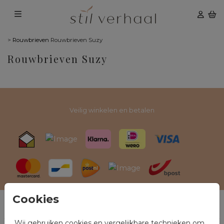
>
Rouwbrieven
Rouwbrieven Suzy
Rouwbrieven Suzy
Veilig winkelen en betalen
Cookies
Rouwkaarten
Wij gebruiken cookies en vergelijkbare technieken om