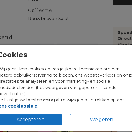
Collectie
Rouwbrieven Salut
Spoed
send
Direc
Klante
Cookies
Wij gebruiken cookies en vergelijkbare technieken om een
Formate
betere gebruikerservaring te bieden, ons websiteverkeer en onz
prestaties te analyseren en voor marketing- en sociale
mediadoeleinden (het weergeven van gepersonaliseerde
advertenties).
Je kunt jouw toestemming altijd wijzigen of intrekken op ons
ons cookiebeleid
.
Accepteren
Weigeren