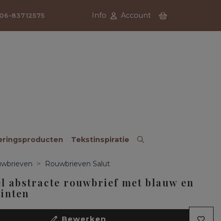
Info
Account
06-83712575
eringsproducten
Tekstinspiratie
wbrieven
Rouwbrieven Salut
l abstracte rouwbrief met blauw en
tinten
Bewerken