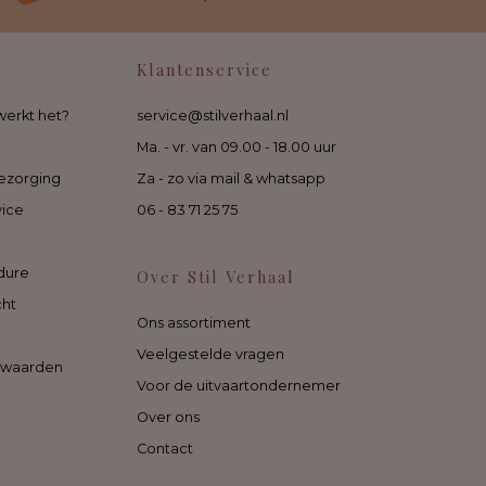
Klantenservice
werkt het?
service@stilverhaal.nl
Ma. - vr. van 09.00 - 18.00 uur
ezorging
Za - zo via mail & whatsapp
vice
06 - 83 71 25 75
dure
Over Stil Verhaal
cht
Ons assortiment
Veelgestelde vragen
rwaarden
Voor de uitvaartondernemer
Over ons
Contact