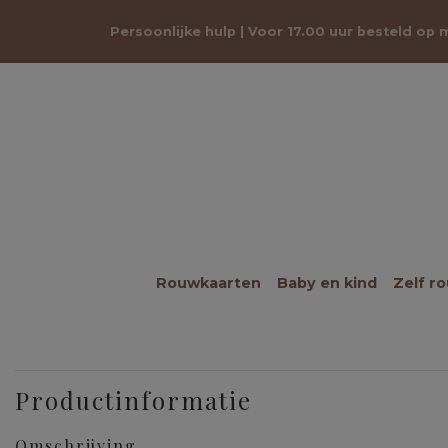
Persoonlijke hulp | Voor 17.00 uur besteld op
Rouwkaarten
Baby en kind
Zelf r
Productinformatie
Omschrijving