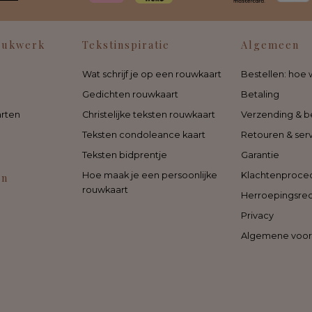
rukwerk
Tekstinspiratie
Algemeen
Wat schrijf je op een rouwkaart
Bestellen: hoe 
Gedichten rouwkaart
Betaling
rten
Christelijke teksten rouwkaart
Verzending & b
Teksten condoleance kaart
Retouren & ser
Teksten bidprentje
Garantie
Hoe maak je een persoonlijke
Klachtenproce
en
rouwkaart
Herroepingsre
Privacy
Algemene voo