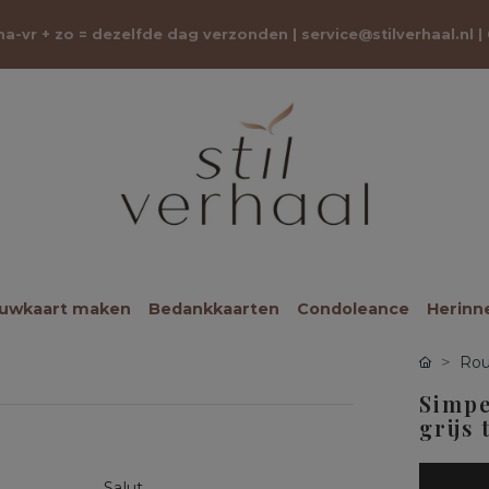
 ma-vr + zo = dezelfde dag verzonden |
service@stilverhaal.nl
|
ouwkaart maken
Bedankkaarten
Condoleance
Herinn
Rou
Simpe
grijs 
Salut