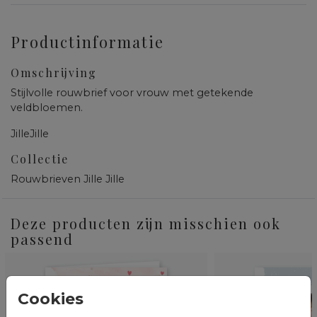
Productinformatie
Omschrijving
Stijlvolle rouwbrief voor vrouw met getekende
veldbloemen.
JilleJille
Collectie
Rouwbrieven Jille Jille
Deze producten zijn misschien ook
passend
Cookies