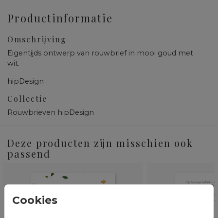
Productinformatie
Omschrijving
Eigentijds ontwerp van rouwbrief in mooi goud met
wit.
hipDesign
Collectie
Rouwbrieven hipDesign
Deze producten zijn misschien ook
passend
Cookies