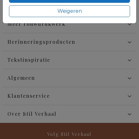
Rouwkaarten
Weigeren
Meer rouwdrukwerk
Herinneringsproducten
Tekstinspiratie
Algemeen
Klantenservice
Over Stil Verhaal
Volg Stil Verhaal