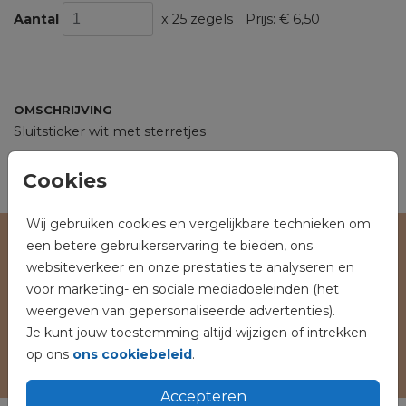
Aantal
x 25 zegels
Prijs:
€ 6,50
OMSCHRIJVING
Sluitsticker wit met sterretjes
Prijs:
€ 6,50
per 25 zegels
Cookies
Wij gebruiken cookies en vergelijkbare technieken om
een betere gebruikerservaring te bieden, ons
Veilig winkelen en betalen
websiteverkeer en onze prestaties te analyseren en
voor marketing- en sociale mediadoeleinden (het
weergeven van gepersonaliseerde advertenties).
Je kunt jouw toestemming altijd wijzigen of intrekken
op ons
ons cookiebeleid
.
Accepteren