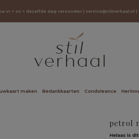
 ma-vr + zo = dezelfde dag verzonden |
service@stilverhaal.nl
|
ouwkaart maken
Bedankkaarten
Condoleance
Herinn
petrol 
Helaas is dit