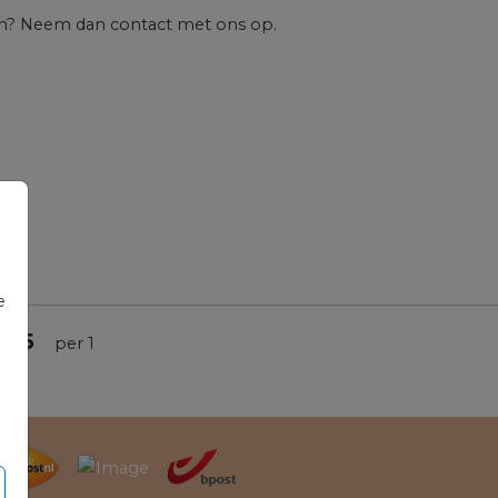
en? Neem dan contact met ons op.
e
0,65
per 1