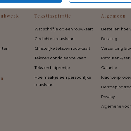
rukwerk
Tekstinspiratie
Algemeen
Wat schrijf je op een rouwkaart
Bestellen: hoe 
Gedichten rouwkaart
Betaling
rten
Christelijke teksten rouwkaart
Verzending & b
Teksten condoleance kaart
Retouren & ser
Teksten bidprentje
Garantie
en
Hoe maak je een persoonlijke
Klachtenproce
rouwkaart
Herroepingsre
Privacy
Algemene voo