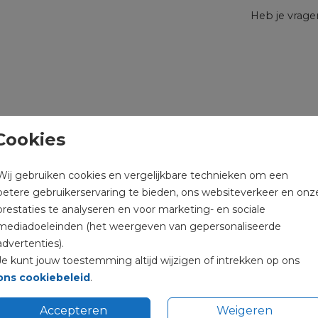
Heb je vrag
Cookies
Wij gebruiken cookies en vergelijkbare technieken om een
betere gebruikerservaring te bieden, ons websiteverkeer en onz
prestaties te analyseren en voor marketing- en sociale
Prijs:
€ 
mediadoeleinden (het weergeven van gepersonaliseerde
advertenties).
Je kunt jouw toestemming altijd wijzigen of intrekken op ons
ons cookiebeleid
.
Accepteren
Weigeren