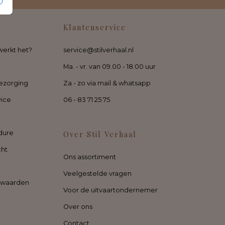
Klantenservice
werkt het?
service@stilverhaal.nl
Ma. - vr. van 09.00 - 18.00 uur
ezorging
Za - zo via mail & whatsapp
vice
06 - 83 71 25 75
dure
Over Stil Verhaal
cht
Ons assortiment
Veelgestelde vragen
rwaarden
Voor de uitvaartondernemer
Over ons
Contact