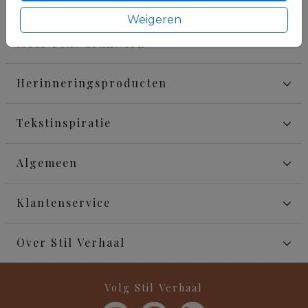
Rouwkaarten
Weigeren
Meer rouwdrukwerk
Herinneringsproducten
Tekstinspiratie
Algemeen
Klantenservice
Over Stil Verhaal
Volg Stil Verhaal