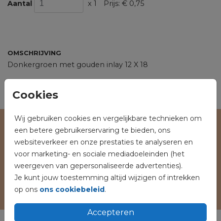
Aantal
x 1
Prijs:
€ 0,75
OMSCHRIJVING
Donkergroen met gouden inlay 12 X 18
Prijs:
€ 0,75
per 1
Cookies
Wij gebruiken cookies en vergelijkbare technieken om
een betere gebruikerservaring te bieden, ons
Veilig winkelen en betalen
websiteverkeer en onze prestaties te analyseren en
voor marketing- en sociale mediadoeleinden (het
weergeven van gepersonaliseerde advertenties).
Je kunt jouw toestemming altijd wijzigen of intrekken
op ons
ons cookiebeleid
.
Accepteren