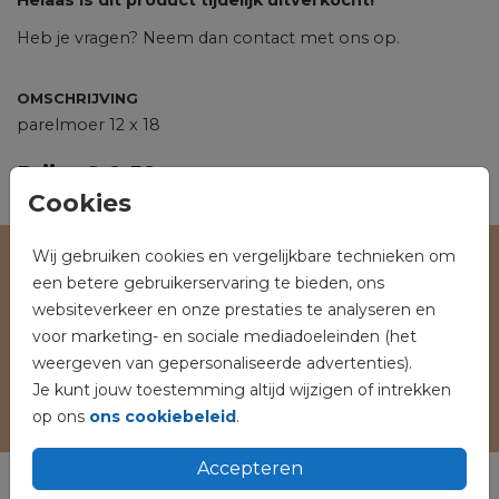
Helaas is dit product tijdelijk uitverkocht!
Heb je vragen? Neem dan contact met ons op.
OMSCHRIJVING
parelmoer 12 x 18
Prijs:
€ 0,59
per 1
Cookies
Wij gebruiken cookies en vergelijkbare technieken om
Veilig winkelen en betalen
een betere gebruikerservaring te bieden, ons
websiteverkeer en onze prestaties te analyseren en
voor marketing- en sociale mediadoeleinden (het
weergeven van gepersonaliseerde advertenties).
Je kunt jouw toestemming altijd wijzigen of intrekken
op ons
ons cookiebeleid
.
Accepteren
Rouwkaarten