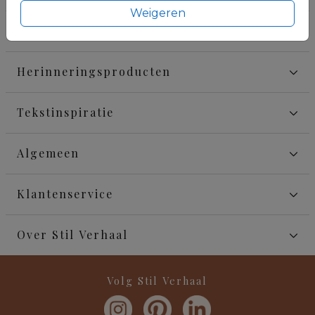
Weigeren
Meer rouwdrukwerk
Herinneringsproducten
Tekstinspiratie
Algemeen
Klantenservice
Over Stil Verhaal
Volg Stil Verhaal