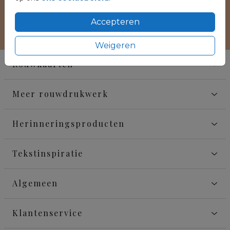
Accepteren
Weigeren
Rouwkaarten
Meer rouwdrukwerk
Herinneringsproducten
Tekstinspiratie
Algemeen
Klantenservice