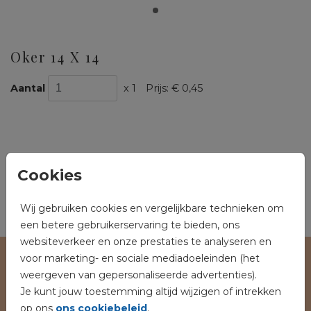
Oker 14 X 14
Aantal
x 1
Prijs:
€ 0,45
OMSCHRIJVING
Cookies
oker 14 x 14
Prijs:
€ 0,45
per 1
Wij gebruiken cookies en vergelijkbare technieken om
een betere gebruikerservaring te bieden, ons
websiteverkeer en onze prestaties te analyseren en
voor marketing- en sociale mediadoeleinden (het
Veilig winkelen en betalen
weergeven van gepersonaliseerde advertenties).
Je kunt jouw toestemming altijd wijzigen of intrekken
op ons
ons cookiebeleid
.