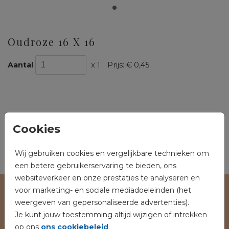
Oudroze 16 X 16
Aantal
x 1
Prijs:
€ 0,45
OMSCHRIJVING
Cookies
oudroze 16 x 16
Prijs:
€ 0,45
per 1
Wij gebruiken cookies en vergelijkbare technieken om
een betere gebruikerservaring te bieden, ons
websiteverkeer en onze prestaties te analyseren en
voor marketing- en sociale mediadoeleinden (het
Veilig winkelen en betalen
weergeven van gepersonaliseerde advertenties).
Je kunt jouw toestemming altijd wijzigen of intrekken
op ons
ons cookiebeleid
.