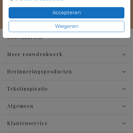
Accepteren
Weigeren
Rouwkaarten
Meer rouwdrukwerk
Herinneringsproducten
Tekstinspiratie
Algemeen
Klantenservice