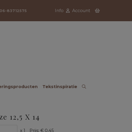
Info
Account
06-83712575
eringsproducten
Tekstinspiratie
ze 12,5 X 14
x 1
Prijs:
€ 0,45