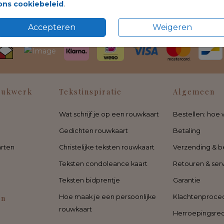
ons cookiebeleid
.
Accepteren
Weigeren
rukwerk
Tekstinspiratie
Algemeen
Wat schrijf je op een rouwkaart
Bestellen: hoe 
Gedichten rouwkaart
Betaling
rten
Christelijke teksten rouwkaart
Verzending & b
Teksten condoleance kaart
Retouren & ser
Teksten bidprentje
Garantie
en
Hoe maak je een persoonlijke
Klachtenproce
rouwkaart
Herroepingsre