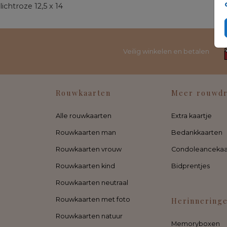
lichtroze 12,5 x 14
Veilig winkelen en betalen
Rouwkaarten
Meer rouwd
Alle rouwkaarten
Extra kaartje
Rouwkaarten man
Bedankkaarten
Rouwkaarten vrouw
Condoleancekaa
Rouwkaarten kind
Bidprentjes
Rouwkaarten neutraal
Rouwkaarten met foto
Herinnering
Rouwkaarten natuur
Memoryboxen