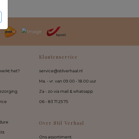
Klantenservice
werkt het?
service@stilverhaal.nl
Ma. - vr. van 09.00 - 18.00 uur
ezorging
Za - zo via mail & whatsapp
vice
06 - 83 71 25 75
dure
Over Stil Verhaal
cht
Ons assortiment