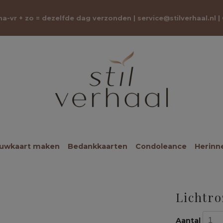
 ma-vr + zo = dezelfde dag verzonden |
service@stilverhaal.nl
|
ouwkaart maken
Bedankkaarten
Condoleance
Herinn
Lichtro
Aantal