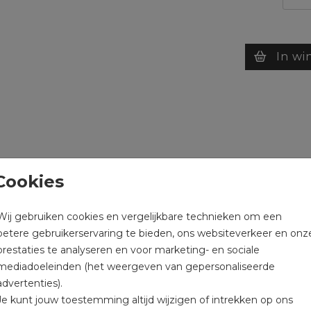
In wi
Cookies
Wij gebruiken cookies en vergelijkbare technieken om een
betere gebruikerservaring te bieden, ons websiteverkeer en onz
prestaties te analyseren en voor marketing- en sociale
mediadoeleinden (het weergeven van gepersonaliseerde
advertenties).
Je kunt jouw toestemming altijd wijzigen of intrekken op ons
Prijs:
€ 