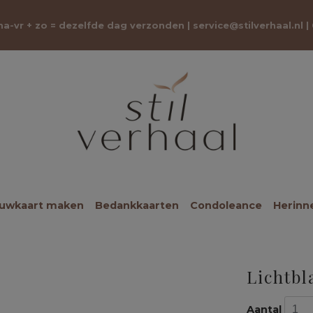
 ma-vr + zo = dezelfde dag verzonden |
service@stilverhaal.nl
|
ouwkaart maken
Bedankkaarten
Condoleance
Herinn
Lichtbl
Aantal