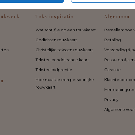
rukwerk
Tekstinspiratie
Algemeen
Wat schrijf je op een rouwkaart
Bestellen: hoe 
Gedichten rouwkaart
Betaling
rten
Christelijke teksten rouwkaart
Verzending & b
Teksten condoleance kaart
Retouren & ser
Teksten bidprentje
Garantie
en
Hoe maak je een persoonlijke
Klachtenproce
rouwkaart
Herroepingsre
Privacy
Algemene voo