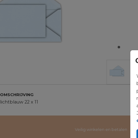
OMSCHRIJVING
lichtblauw 22 x 11
Veilig winkelen en betalen