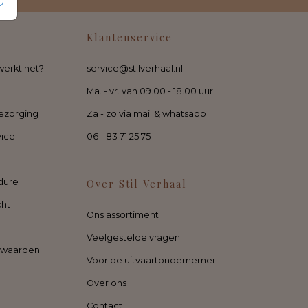
Klantenservice
werkt het?
service@stilverhaal.nl
Ma. - vr. van 09.00 - 18.00 uur
ezorging
Za - zo via mail & whatsapp
vice
06 - 83 71 25 75
dure
Over Stil Verhaal
cht
Ons assortiment
Veelgestelde vragen
rwaarden
Voor de uitvaartondernemer
Over ons
Contact