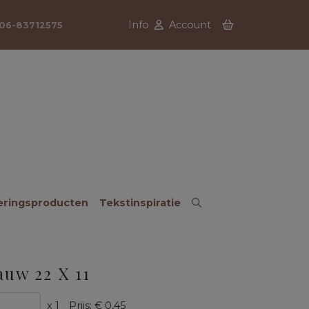
Info
Account
06-83712575
eringsproducten
Tekstinspiratie
auw 22 X 11
x 1
Prijs:
€ 0,45