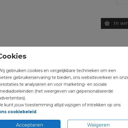
In wi
Cookies
Wij gebruiken cookies en vergelijkbare technieken om een
betere gebruikerservaring te bieden, ons websiteverkeer en onz
prestaties te analyseren en voor marketing- en sociale
Prijs:
€ 
mediadoeleinden (het weergeven van gepersonaliseerde
advertenties).
Je kunt jouw toestemming altijd wijzigen of intrekken op ons
ons cookiebeleid
.
Accepteren
Weigeren