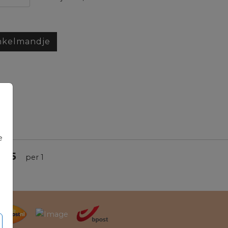
nkelmandje
e
0,45
per 1