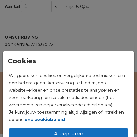
Aantal
x 1
Prijs:
€ 0,50
OMSCHRIJVING
donkerblauw 15,6 x 22
Prijs:
€ 0,50
per 1
Cookies
Wij gebruiken cookies en vergelijkbare technieken om
een betere gebruikerservaring te bieden, ons
Veilig winkelen en betalen
websiteverkeer en onze prestaties te analyseren en
voor marketing- en sociale mediadoeleinden (het
weergeven van gepersonaliseerde advertenties).
Je kunt jouw toestemming altijd wijzigen of intrekken
op ons
ons cookiebeleid
.
Accepteren