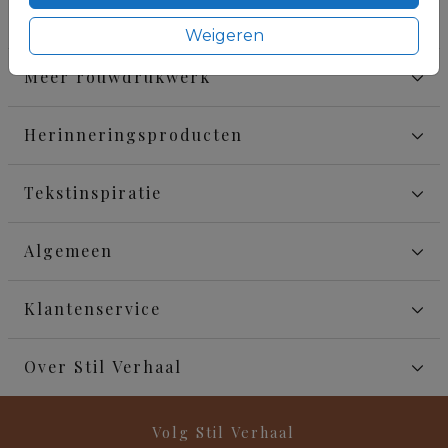
Rouwkaarten
Weigeren
Meer rouwdrukwerk
Herinneringsproducten
Tekstinspiratie
Algemeen
Klantenservice
Over Stil Verhaal
Volg Stil Verhaal