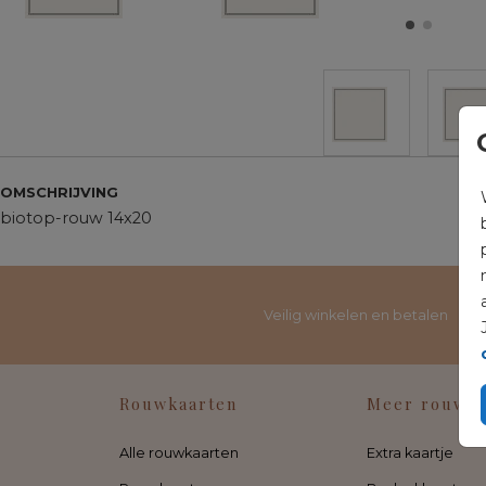
OMSCHRIJVING
biotop-rouw 14x20
Veilig winkelen en betalen
Rouwkaarten
Meer rouwd
Alle rouwkaarten
Extra kaartje