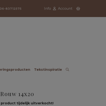
Info
Account
06-83712575
eringsproducten
Tekstinspiratie
-Rouw 14x20
 product tijdelijk uitverkocht!