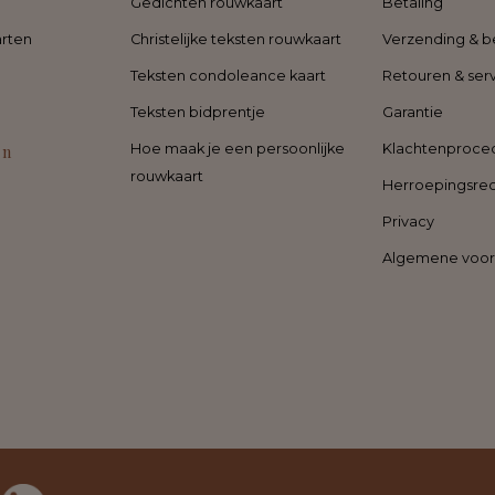
Gedichten rouwkaart
Betaling
rten
Christelijke teksten rouwkaart
Verzending & b
Teksten condoleance kaart
Retouren & ser
Teksten bidprentje
Garantie
en
Hoe maak je een persoonlijke
Klachtenproce
rouwkaart
Herroepingsre
Privacy
Algemene voo