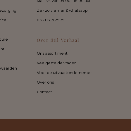
Ma. - vr. van 09.00 - 18.00 uur
ezorging
Za - zo via mail & whatsapp
vice
06 - 83 71 25 75
dure
Over Stil Verhaal
cht
Ons assortiment
Veelgestelde vragen
rwaarden
Voor de uitvaartondernemer
Over ons
Contact