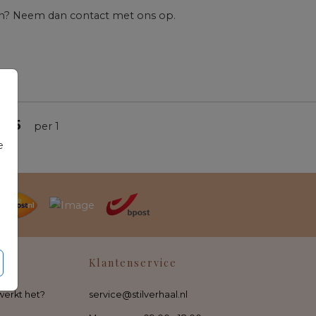
en? Neem dan contact met ons op.
,55
per 1
e
Klantenservice
werkt het?
service@stilverhaal.nl