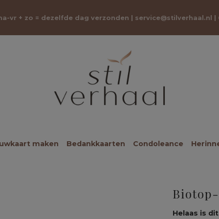
 ma-vr + zo = dezelfde dag verzonden |
service@stilverhaal.nl
|
ouwkaart maken
Bedankkaarten
Condoleance
Herinn
Biotop
Helaas is dit