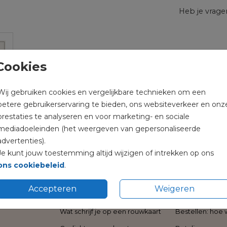
Heb je vrag
Cookies
Prijs:
€ 0
Wij gebruiken cookies en vergelijkbare technieken om een
betere gebruikerservaring te bieden, ons websiteverkeer en onz
prestaties te analyseren en voor marketing- en sociale
mediadoeleinden (het weergeven van gepersonaliseerde
advertenties).
Je kunt jouw toestemming altijd wijzigen of intrekken op ons
ons cookiebeleid
.
rukwerk
Tekstinspiratie
Algemeen
Accepteren
Weigeren
Wat schrijf je op een rouwkaart
Bestellen: hoe 