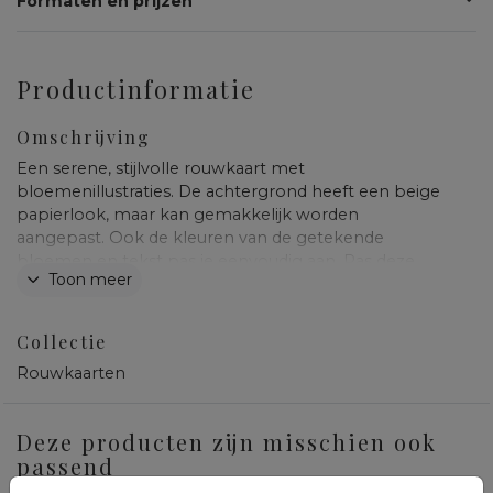
Formaten en prijzen
Productinformatie
Omschrijving
Een serene, stijlvolle rouwkaart met
bloemenillustraties. De achtergrond heeft een beige
papierlook, maar kan gemakkelijk worden
aangepast. Ook de kleuren van de getekende
bloemen en tekst pas je eenvoudig aan. Pas deze
Toon meer
rouwkaart dus eenvoudig aan, zodat het helemaal bij
jullie past.
Collectie
Rouwkaarten
Deze producten zijn misschien ook
passend