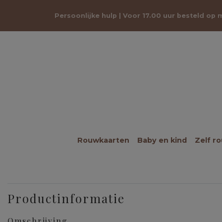
Persoonlijke hulp | Voor 17.00 uur besteld op
Rouwkaarten
Baby en kind
Zelf r
Productinformatie
Omschrijving