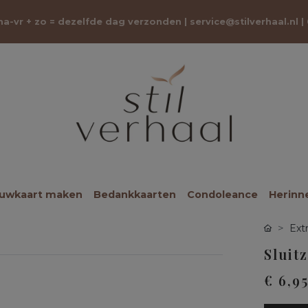
 ma-vr + zo = dezelfde dag verzonden |
service@stilverhaal.nl
|
ouwkaart maken
Bedankkaarten
Condoleance
Herinn
Ext
Sluit
€ 6,9