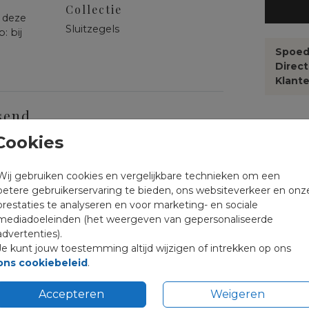
Collectie
k deze
Sluitzegels
: bij
Spoed
Direc
Klante
send
Cookies
Psalm 121
Prijzen
Wij gebruiken cookies en vergelijkbare technieken om een
betere gebruikerservaring te bieden, ons websiteverkeer en onz
prestaties te analyseren en voor marketing- en sociale
mediadoeleinden (het weergeven van gepersonaliseerde
advertenties).
Je kunt jouw toestemming altijd wijzigen of intrekken op ons
ons cookiebeleid
.
Accepteren
Weigeren