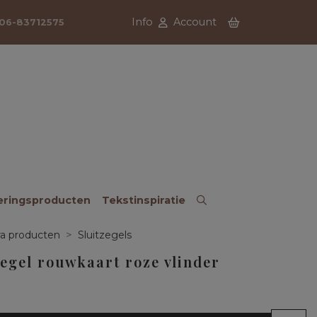
Info
Account
06-83712575
eringsproducten
Tekstinspiratie
ra producten
Sluitzegels
zegel rouwkaart roze vlinder
5