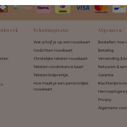
rukwerk
Tekstinspiratie
Algemeen
Wat schrijf je op een rouwkaart
Bestellen: hoe 
Gedichten rouwkaart
Betaling
rten
Christelijke teksten rouwkaart
Verzending & b
Teksten condoleance kaart
Retouren & ser
Teksten bidprentje
Garantie
Hoe maak je een persoonlijke
Klachtenproce
en
rouwkaart
Herroepingsre
Privacy
Algemene voo