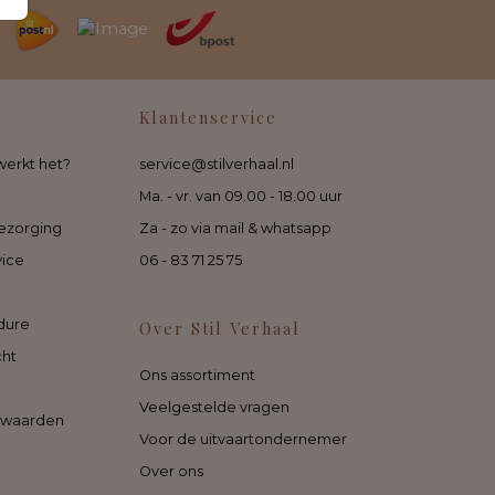
Klantenservice
werkt het?
service@stilverhaal.nl
Ma. - vr. van 09.00 - 18.00 uur
ezorging
Za - zo via mail & whatsapp
vice
06 - 83 71 25 75
dure
Over Stil Verhaal
cht
Ons assortiment
Veelgestelde vragen
rwaarden
Voor de uitvaartondernemer
Over ons