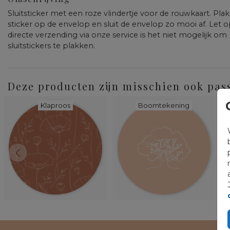
Sluitsticker met een roze vlindertje voor de rouwkaart. Pla
sticker op de envelop en sluit de envelop zo mooi af. Let op
directe verzending via onze service is het niet mogelijk om
sluitstickers te plakken.
Deze producten zijn misschien ook pas
Klaproos
Boomtekening