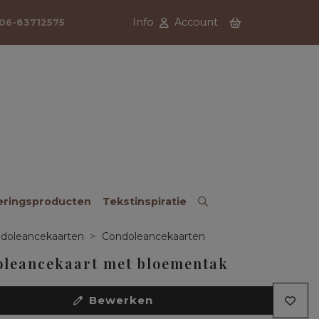
Info
Account
06-83712575
eringsproducten
Tekstinspiratie
doleancekaarten
Condoleancekaarten
leancekaart met bloementak
Bewerken