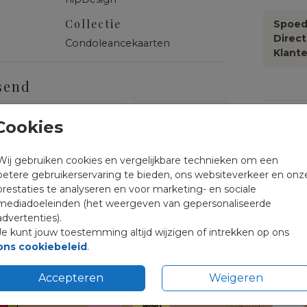
Collectie
Spoed
Direc
Condoleancekaarten
Klante
send
Formate
Cookies
Wij gebruiken cookies en vergelijkbare technieken om een
betere gebruikerservaring te bieden, ons websiteverkeer en onz
prestaties te analyseren en voor marketing- en sociale
mediadoeleinden (het weergeven van gepersonaliseerde
advertenties).
Je kunt jouw toestemming altijd wijzigen of intrekken op ons
ons cookiebeleid
.
Accepteren
Weigeren