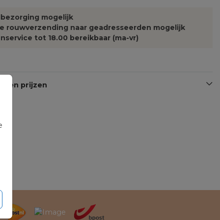
bezorging mogelijk
te rouwverzending naar geadresseerden mogelijk
nservice tot 18.00 bereikbaar (ma-vr)
n en prijzen
e