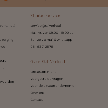
Klantenservice
werkt het?
service@stilverhaal.nl
Ma. - vr. van 09.00 - 18.00 uur
ezorging
Za - zo via mail & whatsapp
vice
06 - 83 71 25 75
dure
Over Stil Verhaal
cht
Ons assortiment
Veelgestelde vragen
rwaarden
Voor de uitvaartondernemer
Over ons
Contact