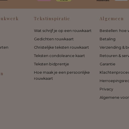
rukwerk
Tekstinspiratie
Algemeen
Wat schrijf je op een rouwkaart
Bestellen: hoe 
Gedichten rouwkaart
Betaling
rten
Christelijke teksten rouwkaart
Verzending & b
Teksten condoleance kaart
Retouren & ser
Teksten bidprentje
Garantie
Hoe maak je een persoonlijke
Klachtenproce
en
rouwkaart
Herroepingsre
Privacy
Algemene voo