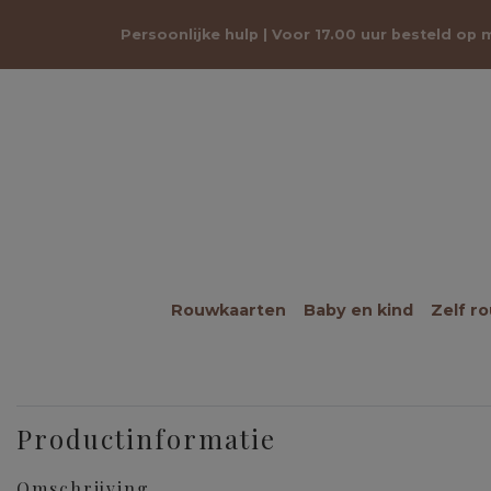
Persoonlijke hulp | Voor 17.00 uur besteld op
Rouwkaarten
Baby en kind
Zelf r
Productinformatie
Omschrijving