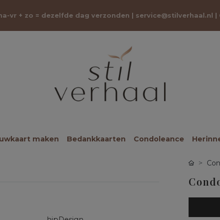
 ma-vr + zo = dezelfde dag verzonden |
service@stilverhaal.nl
|
ouwkaart maken
Bedankkaarten
Condoleance
Herinn
Con
Condo
hipDesign