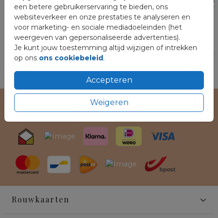
een betere gebruikerservaring te bieden, ons
websiteverkeer en onze prestaties te analyseren en
voor marketing- en sociale mediadoeleinden (het
weergeven van gepersonaliseerde advertenties).
Je kunt jouw toestemming altijd wijzigen of intrekken
op ons
ons cookiebeleid
.
Accepteren
Weigeren
Veilig winkelen en betalen
Rouwkaarten