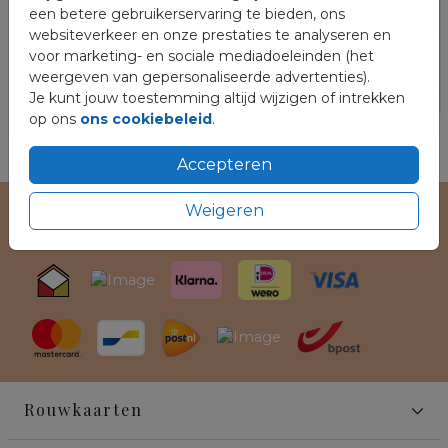
een betere gebruikerservaring te bieden, ons
websiteverkeer en onze prestaties te analyseren en
voor marketing- en sociale mediadoeleinden (het
weergeven van gepersonaliseerde advertenties).
Je kunt jouw toestemming altijd wijzigen of intrekken
op ons
ons cookiebeleid
.
Accepteren
Weigeren
Veilig winkelen en betalen
Rouwkaarten