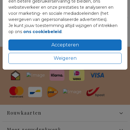
een betere gebruikerservaring te bieden, ons
websiteverkeer en onze prestaties te analyseren en
voor marketing- en sociale mediadoeleinden (het
weergeven van gepersonaliseerde advertenties).
Je kunt jouw toestemming altijd wijzigen of intrekken
op ons
ons cookiebeleid
.
Accepteren
Weigeren
Veilig winkelen en betalen
Rouwkaarten
Meer rouwdrukwerk