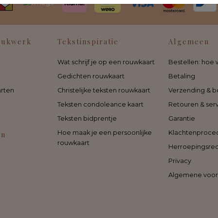
rukwerk
Tekstinspiratie
Algemeen
Wat schrijf je op een rouwkaart
Bestellen: hoe 
Gedichten rouwkaart
Betaling
rten
Christelijke teksten rouwkaart
Verzending & b
Teksten condoleance kaart
Retouren & ser
Teksten bidprentje
Garantie
Hoe maak je een persoonlijke
Klachtenproce
en
rouwkaart
Herroepingsre
Privacy
Algemene voo