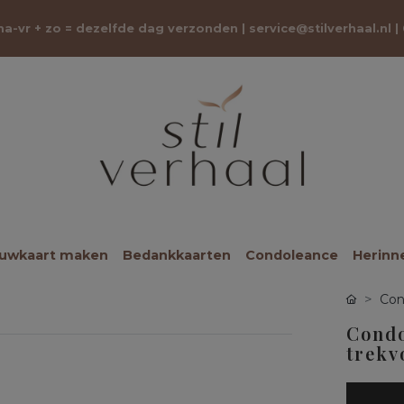
 ma-vr + zo = dezelfde dag verzonden |
service@stilverhaal.nl
|
ouwkaart maken
Bedankkaarten
Condoleance
Herinn
Con
Condo
trekv