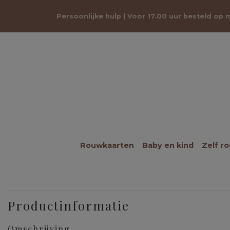
Persoonlijke hulp | Voor 17.00 uur besteld op
Rouwkaarten
Baby en kind
Zelf r
Productinformatie
Omschrijving