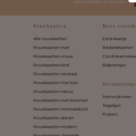
Veilig winkelen en betalen
Rouwkaarten
Meer rouwd
Alle rouwkaarten
Extra kaartje
Rouwkaarten man
Bedankkaarten
Rouwkaarten vrouw
Condoleancekaa
Rouwkaarten kind
Bidprentjes
Rouwkaarten neutraal
Rouwkaarten met foto
Herinnering
Rouwkaarten natuur
Memoryboxen
Rouwkaarten met bloemen
Tegeltjes
Rouwkaarten minimalistisch
Posters
Rouwkaarten dieren
Rouwkaarten modern
Rouwkaarten christelijk