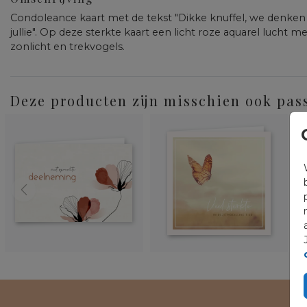
Condoleance kaart met de tekst "Dikke knuffel, we denken
jullie". Op deze sterkte kaart een licht roze aquarel lucht m
zonlicht en trekvogels.
Deze producten zijn misschien ook pas