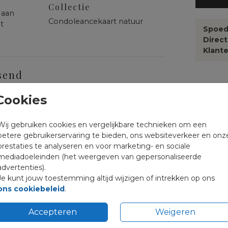
Collectie
 aan
Condoleancekaart natuur
et
Spoed
Direc
Klante
send
Cookies
Formate
Wij gebruiken cookies en vergelijkbare technieken om een
betere gebruikerservaring te bieden, ons websiteverkeer en onz
prestaties te analyseren en voor marketing- en sociale
mediadoeleinden (het weergeven van gepersonaliseerde
advertenties).
Je kunt jouw toestemming altijd wijzigen of intrekken op ons
ons cookiebeleid
.
Accepteren
Weigeren