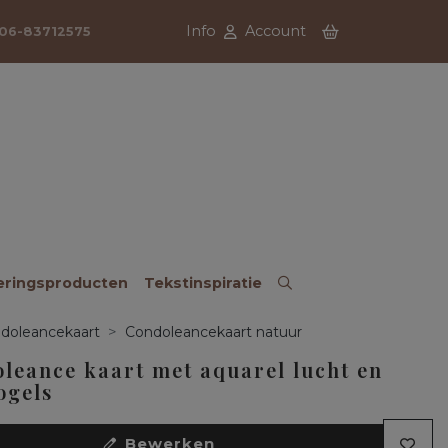
Info
Account
06-83712575
eringsproducten
Tekstinspiratie
doleancekaart
Condoleancekaart natuur
leance kaart met aquarel lucht en
ogels
Bewerken