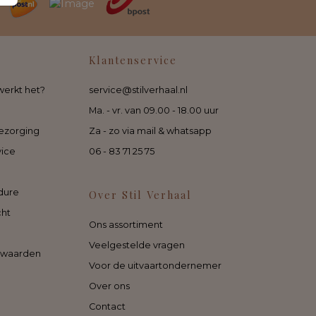
Klantenservice
werkt het?
service@stilverhaal.nl
Ma. - vr. van 09.00 - 18.00 uur
ezorging
Za - zo via mail & whatsapp
vice
06 - 83 71 25 75
dure
Over Stil Verhaal
cht
Ons assortiment
Veelgestelde vragen
rwaarden
Voor de uitvaartondernemer
Over ons
Contact