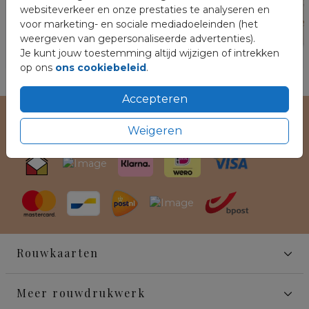
websiteverkeer en onze prestaties te analyseren en
voor marketing- en sociale mediadoeleinden (het
weergeven van gepersonaliseerde advertenties).
Je kunt jouw toestemming altijd wijzigen of intrekken
op ons
ons cookiebeleid
.
Accepteren
Veilig winkelen en betalen
Weigeren
Rouwkaarten
Meer rouwdrukwerk