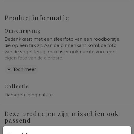
Productinformatie
Omschrijving
Bedankkaart met een sfeerfoto van een roodborstje
die op een tak zit. Aan de binnenkant komt de foto
van de vogel terug, maar is er ook ruimte voor een
eigen foto van de dierbare.
Toon meer
De foto aan de binnenkant kun je in de editor
gemakkelijk vervangen voor een eigen foto. Pas de
teksten, kleuren en lettertypes aan naar je eigen
Collectie
wensen.
Dankbetuiging natuur
Hulp nodig bij het opmaken van deze kaart? We
helpen je er graag bij.
Deze producten zijn misschien ook
passend